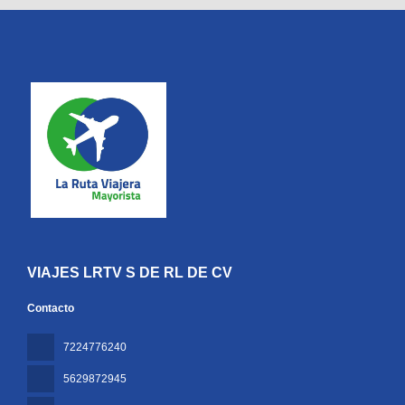
VIAJES LRTV S DE RL DE CV
Contacto
7224776240
5629872945